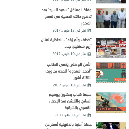
وفاة المعتقل “سعيد السيد” بعد
تدهور حالته الصحية فى قسم
المحور
نشر في
13 مارس، 2017
“خُطف ولَم يٓعُد” .. الداخلية تغتال
أربع مُعتقيلن جُدد
نشر في
10 مارس، 2017
الأمن الوطنى يُخفى الطالب
“أحمد المندوة” للمدة تجاوزت
الثلاثة أشهر
نشر في
18 فبراير، 2017
سبعة شباب يدخلون يومهم
السابع والثلاثين قيد الإخفاء
القسري بالشرقية
نشر في
30 يناير، 2017
حملة أمنية بالدقهلية تُسفر عن