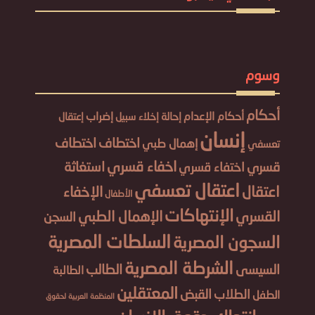
وسوم
أحكام
أحكام الإعدام
إحالة
إضراب
إخلاء سبيل
إعتقال
إنسان
اختطاف
اختطاف
إهمال طبي
تعسفي
اخفاء قسري
استغاثة
قسري
اختفاء قسري
اعتقال تعسفي
اعتقال
الإخفاء
الأطفال
الإنتهاكات
القسري
الإهمال الطبي
السجن
السلطات المصرية
السجون المصرية
الشرطة المصرية
الطالب
السيسى
الطالبة
المعتقلين
الطلاب
القبض
الطفل
المنظمة العربية لحقوق