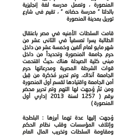
المنصورة ، وتعمل مدرسه لغة إنجليزية
بالدلتا ” مدرسة حضانه ” ، تقيم فى شارع
توريل بمدينة المنصورة
قامت السلطات الأمنيه في مصر باعتقال
الطالبة يسرا تعسفياً في الثانى عشر من
شهر مايو لعام ألفين وخمسة عشر من داخل
حرم جامعة المنصورة وتحديداً من داخل
مبنى كلية الصيدلة هناك ،حيثُ اقتحمت
قوات الشرطة المصرية ومدرعاتها حرم
الجامعة آنذاك. وتم تحرير مُذكرة من قِبل
أمن الجامعة واقتيادها لقسم أول المنصورة
ومن ثمَّ وُجهت لها التهم وتم تحرير محضر
برقم ( 1257 لسنة 2013 إداري أول
المنصورة )
وُجهت إليها عدة تهما أبرزها : البلطجة
وإتلاف المؤسسات وقلب نظام الحكم
ومقاومة السلطات وتخريب المال العام