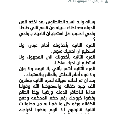
نشر في
22 سبتمبر، 2014
رساله والد السيد الطنطاوى بعد اخذه لامن
الدوله بعد اخلاء سبيله من قسم ثاني طنطا
ولدي الحبيب هل استحق ان اناديك بـ ولدي
؟
للمره الثانيه يأخذونك أمام عيني ولا
استطيع ان احميك منهم .
للمره الثانيه يأخذونك الي المجهول ولا
استطيع ان احرك ساكنا.
للمره الثانيه أشعر بأنني بلا قيمه ولا وزن
ولا قوه أمام البطش والظلم ولاستبداد .
بعد ان تم اخلاء سبيلك للمره الثانيه بعشرين
الف جنيه كفاله واستعوضنا الله وقولنا
فداءا للاظافر قدمك ورضينا بهذا الظلم
رفضوا خروجك رغم حكم المحكمه ودفع
الكفاله ورغم كل ما قمنا به من محاولات
لتنفيذ قانونهم الا انهم رفضوا اخراجك