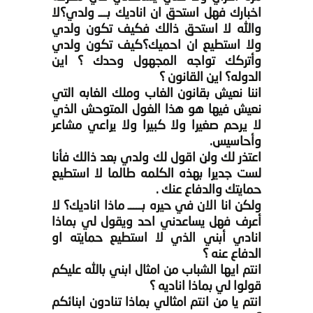
اخبارك فهل استحق ان اناديك بـــ ولدي؟لا
والله لا استحق ذالك فكيف تكون ولدي
ولا استطيع ان احميك؟كيف تكون ولدي
وأتركك تواجه المجهول وحدك ؟ اين
الدوله؟ اين القانون ؟
اننا نعيش بقانون الغاب وملك الغابه التي
نعيش فيها هو هذا الغول المتوحش الذي
لا يرحم صغيرا ولا كبيرا ولا يراعي مشاعر
وأحاسيس.
اعتذر لك ولن اقول لك ولدي بعد ذالك فأنا
لست جديرا بهذه الكلمه طالما لا استطيع
حمايتك والدفاع عنك .
ولكن انا الان في حيره بـــــ ماذا اناديك؟ لا
أعرف فهل يساعدني احد ويقول لي بماذا
انادي أبني الذي لا استطيع حمايته او
الدفاع عنه ؟
انتم ايها الشباب من امثال ابني بالله عليكم
قولوا لي بماذا اناديه ؟
انتم يا من انتم امثالي بماذا تنادون ابنائكم