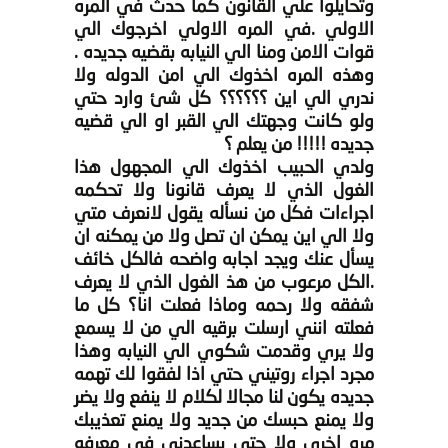
وتحايلوا علي القانون كما حدث في المره
الاولي .في المره الاولي اخرجوك الي
قوات الامن ومنا الي النيابه بقضيه جديده .
وهذه المره اخذوك الي امن الدوله ولا
ندري الي اين ؟؟؟؟؟؟ كل شئ وارد حتي
ولو كانت وجهتك الي القبر او الي قضيه
جديده !!!!! من يعلم ؟
ولدي الحبيب اخذوك الي المجهول هذا
الغول الذي لا يعرف قانونا ولا تحكمه
اجراءات فكل من نسأله يقول لانعرف متي
ولا الي اين يمكن ان تصل ولا من يمكنه ان
يسأل عنك ويجد اجابه واضحه فالكل خائف
.الكل مرعوب من هذ الغول الذي لا يعرف
شفقه ولا رحمه وماذا فعلت انا؟ كل ما
فعلته انني ارسلت برقيه الي من لا يسمع
ولا يري وقدمت شكوي الي النيابه وهذا
مجرد اجراء روتيني حتي اذا لفقوا لك تهمه
جديده يكون لنا مجالا لكلام لا ينفع ولا يضر
ولا يمنع حبسك من جديد ولا يمنع تعذيبك
مره اخري ولا حتي يساعدني في معرفه