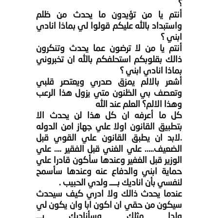
؟
أنتم يا من تؤيدون ما يحدث من ظلم
واستبداد بالله عليكم قولوا لي بماذا انادي
ابني ؟
أنتم يا من لا ترضون عما يحدث وتنكرون
ذالك بقلوبكم استحلفكم بالله ان تخبروني
بماذا انادي ابني ؟
أشعر بالالم يمزق صدري ويعتصر قلبي
وتعصف بي الظنون متي يزول هذا الرعب
وهذا الالم؟ العلم عند الله
كل ما أعرفه ان كل هذا لن يحدث الا
بتطبيق القانون اولا علي جهاز امن الدوله
.لابد ان يطبق القانون علي القوي قبل
الضعيف….. علي الغني قبل الفقير …. علي
الوزير قبل الغفير وعندها سأكون قادرا علي
حماية ابني والدفاع عنه وعندها سأسمح
لنفسي بأن اناديك بــــ ولدي الحبيب .
عندما يحدث ذالك ولا ادري كيف سيحدث
سيكون من حقي ان اكون ابا وان يكون لي
ولدا مثلك وسأناديك بـــ