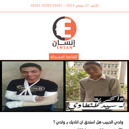
الإثنين، 22 سبتمبر، 2014 — 20267 20263 20261
القائمة المنسدلة
ولدي الحبيب هل استحق ان اناديك بـ ولدي ؟