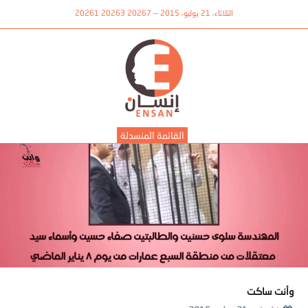
الثلاثاء، 21 يوليو، 2015 — 20267 20263 20261
القائمة المنسدلة
وأنت ساكت