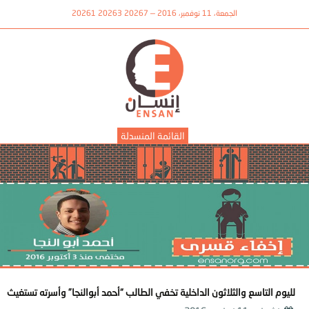
الجمعة، 11 نوفمبر، 2016 — 20267 20263 20261
القائمة المنسدلة
لليوم التاسع والثلاثون الداخلية تخفي الطالب “أحمد أبوالنجا” وأسرته تستغيث