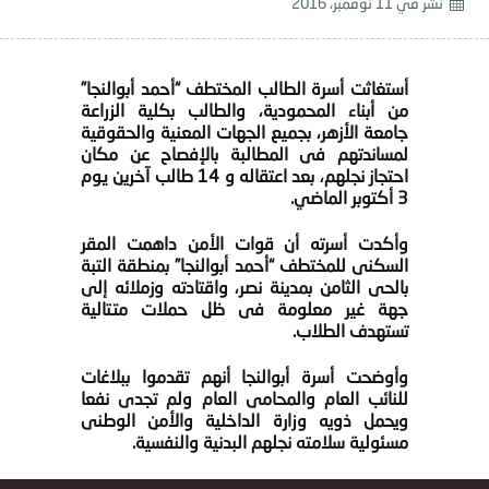
نشر في
11 نوفمبر، 2016
أستغاثت أسرة الطالب المختطف “أحمد أبوالنجا”
من أبناء المحمودية، والطالب بكلية الزراعة
جامعة الأزهر، بجميع الجهات المعنية والحقوقية
لمساندتهم فى المطالبة بالإفصاح عن مكان
احتجاز نجلهم، بعد اعتقاله و 14 طالب آخرين يوم
3 أكتوبر الماضي.
وأكدت أسرته أن قوات الأمن داهمت المقر
السكنى للمختطف “أحمد أبوالنجا” بمنطقة التبة
بالحى الثامن بمدينة نصر، واقتادته وزملائه إلى
جهة غير معلومة فى ظل حملات متتالية
تستهدف الطلاب.
وأوضحت أسرة أبوالنجا أنهم تقدموا ببلاغات
للنائب العام والمحامى العام ولم تجدى نفعا
ويحمل ذويه وزارة الداخلية والأمن الوطنى
مسئولية سلامته نجلهم البدنية والنفسية.