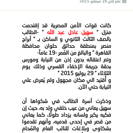
نشر في
16 سبتمبر، 2015
كانت قوات الأمن المصرية قد إقتحمت
منزل “
سهيل عادل عبد الله
” -الطالب
بالصف الثالث الثانوي و الساكن بـ ” أبراج
منصر بمنطقة حدائق حلوان محافظة
القاهرة ” والبالغ من العُمر -19 عاماً-
وتم اعتقاله بدون إذن من النيابة ومورس
بحقة جريمة الإخفاء القسري وذلك يوم
الثلاثاء ” 29 يوليو 2015 ”
و أُقتيد الي مكان مجهول ولم يُعرض علي
النيابة حتي الآن.
وذكرت أسرة الطالب في شكواها أن
سهيل يعاني من عيب خلقي ولِد به، حيث إن
فكيه يكبر ولسانه يزداد طولًا، كما يعاني
من قصر في إحدى قدميه، وأنهم تقدموا
بشكاوى وبلاغات للنائب العام والمُحامِ