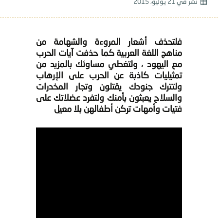
نشر في
21 يوليو، 2015
فلتحذف أشعار المروءة والشهامة من
مناهج اللغة العربية كما حذفت آيات الحرب
مع اليهود ، ولتغطي مساوئك بالمزيد من
تمثيليات كاذبة عن الحرب على الإرهاب
ولتترك جنودك يقتلون وتجار المخدرات
والسلاح يعبثون بأمنك ولتفرد عضلاتك على
فتيات وأمهات تركن أطفالهن بلا معيل