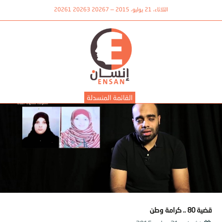
الثلاثاء، 21 يوليو، 2015 — 20267 20263 20261
القائمة المنسدلة
قضية 80 .. كرامة وطن