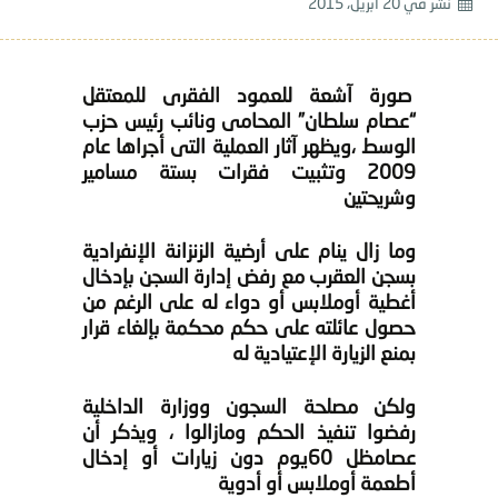
نشر في
20 أبريل، 2015
صورة آشعة للعمود الفقرى للمعتقل
“عصام سلطان” المحامى ونائب رئيس حزب
الوسط ،
ويظهر آثار العملية التى أجراها عام
2009 وتثبيت فقرات بستة مسامير
وشريحتين
وما زال ينام على أرضية الزنزانة الإنفرادية
بسجن العقرب مع رفض إدارة السجن بإدخال
أغطية أوملابس أو دواء له على الرغم من
حصول عائلته على حكم محكمة بإلغاء قرار
بمنع الزيارة الإعتيادية له
ولكن مصلحة السجون ووزارة الداخلية
رفضوا تنفيذ الحكم ومازالوا ، ويذكر أن
عصام
ظل 60يوم دون زيارات أو إدخال
أطعمة أوملابس أو أدوية