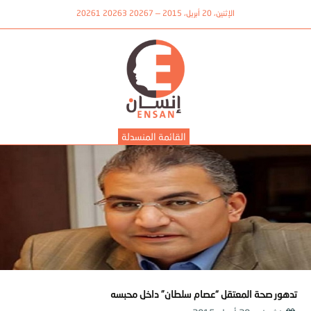
الإثنين، 20 أبريل، 2015 — 20267 20263 20261
القائمة المنسدلة
تدهور صحة المعتقل “عصام سلطان” داخل محبسه