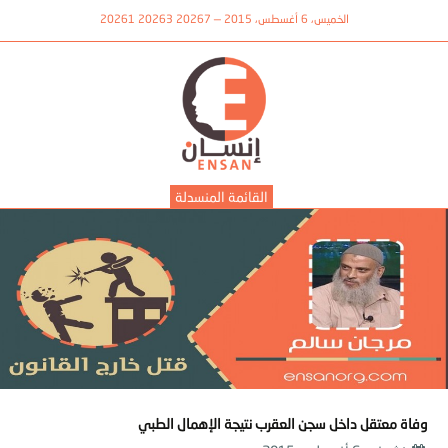
الخميس، 6 أغسطس، 2015 — 20267 20263 20261
القائمة المنسدلة
وفاة معتقل داخل سجن العقرب نتيجة الإهمال الطبي