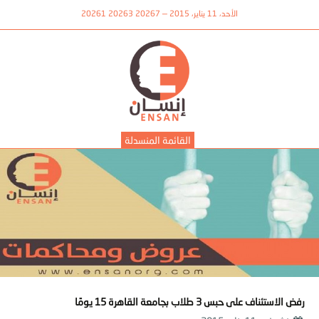
الأحد، 11 يناير، 2015 — 20267 20263 20261
القائمة المنسدلة
رفض الاستئناف على حبس 3 طلاب بجامعة القاهرة 15 يومًا