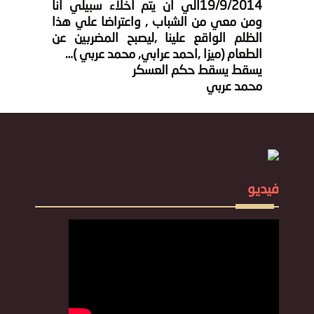
19/9/2014الي ان يتم اخلاء سبيلي انا
ومن معي من الشباب , واعتراضا علي هذا
الظلم الواقع علينا ,ليصبح المضربين عن
الطعام (ميزا ,احمد عرابي, محمد عربي )…
يسقط يسقط حكم العسكر
محمد عربي
فيديو