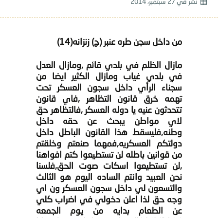
نشر في
27 سبتمبر، 2014
من داخل سجن طره عنبر (ج) زنزانه(14)
مازال الظلم في بلدي قائم ,ومازال العدل
في بلدي غياب ومازال الكثير ايضا من
سجناء الرأي داخل سجون العسكر تحت
تهمه خرق قانون التظاهر ,فاي قانون
تتحدثون عنيه يا دوله العسكر ,فالتظاهر حق
لاي مواطن يبحث عن حقه داخل
وطنه,فليسقط هذا القانون الباطل داخل
دولتكم العسكريه,فمهما صنعتم وخلقتم
من قوانين باطله لن تستطيعوا كتم افواهنا
,لن تستطيعوا اسكات صوت الحق,فلسنا
نحن العبيد وانتم الساده اليوم هو الثالث
والتسعون لي داخل سجون العسكر ون اي
وجه حق لذا اعلن دخولي في اضراب كلي
عن الطعام بدايه من يوم الجمعه