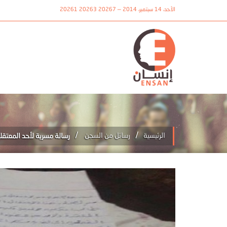
الأحد، 14 سبتمبر، 2014 — 20267 20263 20261
/
/
الرئيسية
رسائل من السجن
رسالة مسربة لأحد المعتق