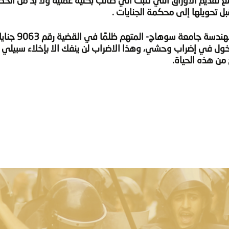
تقديم الأوراق التي تثبت أني طالب بكلية عملية ولا بد من الح
أقرر أنا الطالب / سالم كامل محمود- طالب 
خول في إضراب وحشي، وهذا الاضراب لن ينفك الا بإخلاء سبيلي 
من هذه الحياة.