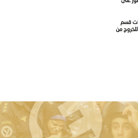
ضور على
بكلية الهندسة جامعة سوهاج- المتهم ظلمًا في القضية رقم 9063 جنايات قسم
للخروج من