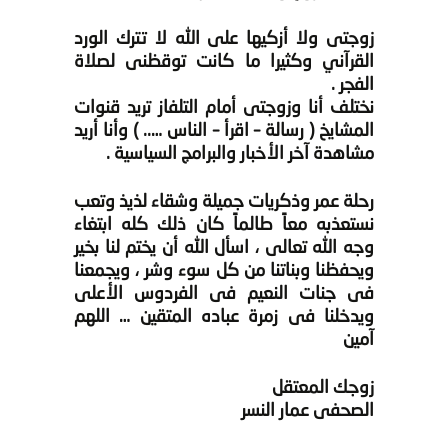
زوجتى ولا أزكيها على الله لا تترك الورد
القرآني وكثيرا ما كانت توقظنى لصلاة
الفجر .
نختلف أنا وزوجتى أمام التلفاز تريد قنوات
المشايخ ( رسالة – اقرأ – الناس ….. ) وأنا أريد
مشاهدة آخر الأخبار والبرامج السياسية .
رحلة عمر وذكريات جميلة وشقاء لذيذ وتعب
نستعذبه معاً طالماً كان ذلك كله ابتغاء
وجه الله تعالى ، اسأل الله أن يختم لنا بخير
ويحفظنا وبناتنا من كل سوء وشر ، ويجمعنا
فى جنات النعيم فى الفردوس الأعلى
ويدخلنا فى زمرة عباده المتقين … اللهم
آمين
زوجك المعتقل
الصحفى عمار النسر