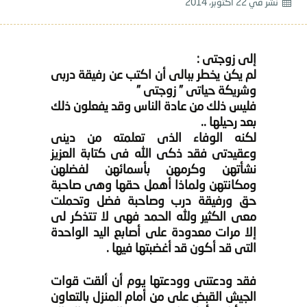
نشر في
22 أكتوبر، 2014
إلى زوجتى :
لم يكن يخطر ببالى أن اكتب عن رفيقة دربى
وشريكة حياتى ” زوجتى ”
فليس ذلك من عادة الناس وقد يفعلون ذلك
بعد رحيلها ..
لكنه الوفاء الذى تعلمته من دينى
وعقيدتى فقد ذكى الله فى كتابة العزيز
نشأتهن وكرمهن بأسمائهن لفضلهن
ومكانتهن ولماذا أهمل حقها وهى صاحبة
حق ورفيقة درب وصاحبة فضل وتحملت
معى الكثير ولله الحمد فهى لا تتذكر لى
إلا مرات معدودة على أصابع اليد الواحدة
التى قد أكون قد أغضبتها فيها .
فقد ودعتنى وودعتها يوم أن ألقت قوات
الجيش القبض على من أمام المنزل بالتعاون