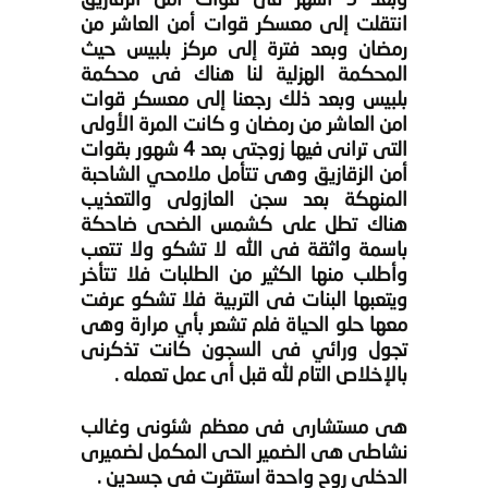
وبعد 3 أشهر فى قوات أمن الزقازيق
انتقلت إلى معسكر قوات أمن العاشر من
رمضان وبعد فترة إلى مركز بلبيس حيث
المحكمة الهزلية لنا هناك فى محكمة
بلبيس وبعد ذلك رجعنا إلى معسكر قوات
امن العاشر من رمضان و كانت المرة الأولى
التى ترانى فيها زوجتى بعد 4 شهور بقوات
أمن الزقازيق وهى تتأمل ملامحي الشاحبة
المنهكة بعد سجن العازولى والتعذيب
هناك تطل على كشمس الضحى ضاحكة
باسمة واثقة فى الله لا تشكو ولا تتعب
وأطلب منها الكثير من الطلبات فلا تتأخر
ويتعبها البنات فى التربية فلا تشكو عرفت
معها حلو الحياة فلم تشعر بأي مرارة وهى
تجول ورائي فى السجون كانت تذكرنى
بالإخلاص التام لله قبل أى عمل تعمله .
هى مستشارى فى معظم شئونى وغالب
نشاطى هى الضمير الحى المكمل لضميرى
الدخلى روح واحدة استقرت فى جسدين .