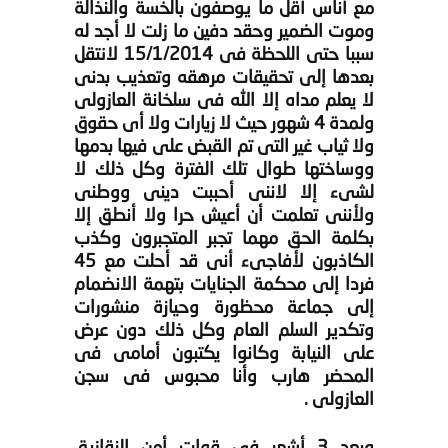
مع أناس أقل ما يوصفون بالخسة والنذالة
وموت الضمير وحقد دفين ما زلت لا أجد له
سببا حتى اللحظة فى 15/1/2014 لانتقل
بعدها إلى تحقيقات مرهقه وتعذيب بدنى
لا يعلم مداه إلا الله فى سلخانة العازولى
ولمدة 4 شهور حيث لا زيارات ولا أى حقوق
ولا ثياب غير التى تم القبض على فيها بدمها
ووساختها طوال تلك الفترة وكل ذلك لا
لشىء إلا لاننى أحببت دينى ووطنى
ولأننى تعلمت أن أعيش حرا ولا أنطق إلا
بكلمة الحق مهما تجبر المتجبرون وكذب
الكاذبون لأفاجىء أنى قد أحلت مع 45
فردا إلى محكمة الجنايات بتهمة الانضمام
إلى جماعة محظورة وحيازة منشورات
وتكدير السلم العام وكل ذلك دون عرض
على النيابة وكانوا يكتبون أمامى فى
المحضر هارب وأنا محبوس فى سجن
العازولى .