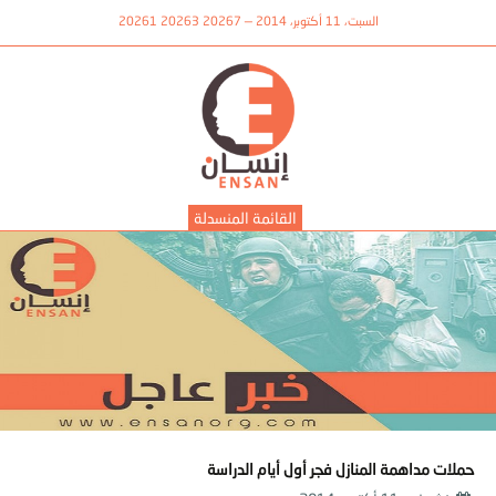
السبت، 11 أكتوبر، 2014 — 20267 20263 20261
القائمة المنسدلة
حملات مداهمة المنازل فجر أول أيام الدراسة