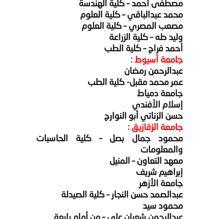
مصطفى أحمد – كلية الهندسة
محمد عبدالباقي – كلية العلوم
مصعب المصري – كلية العلوم
وليد طه – كلية الزراعة
أحمد فراج – كلية الطب
جامعة أسيوط :
عبدالرحمن رمضان
عمر محمد مقبل- كلية الطب
جامعة دمياط
إسلام الأفندي
حسن الزناتي أبو النوارج
جامعة الزقازيق :
محمود جمال بصل – كلية الحاسبات
والمعلومات
معهد التعاون – المنيل
إبراهيم شريف
جامعة الأزهر
عبدالصمد حسن النجار – كلية الصيدلة
محمود سيد
عبدالرحمن شعبان علي – من أمام رابعة