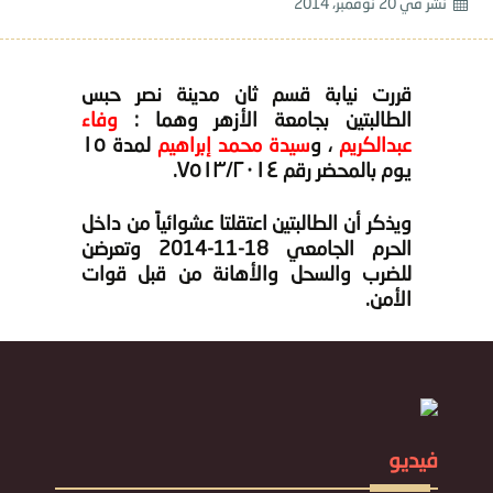
نشر في
20 نوفمبر، 2014
قررت نيابة قسم ثان مدينة نصر حبس
الطالبتين بجامعة الأزهر وهما :
وفاء
عبدالكريم
، و
سيدة محمد إبراهيم
لمدة ١٥
يوم بالمحضر رقم ٧٥١٣/٢٠١٤.
ويذكر أن الطالبتين اعتقلتا عشوائياً من داخل
الحرم الجامعي 18-11-2014 وتعرضن
للضرب والسحل والأهانة من قبل قوات
الأمن.
فيديو