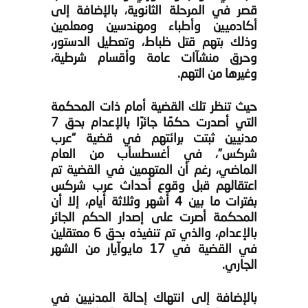
قصر في المرحلة الثانوية، بالإضافة إلى
أكادميين وأطباء ومهندسين ومعلمين
وذلك بتهم قتل ظباط، وتعطيل الدستور،
وحرق منشآات عامة وأقسام شرطية،
وغيرها من التهم.
حيث تنظر تلك القضية أمام ذات المحكمة
التي أصدرت حكمًا جائرًا بالإعدام بحق 7
مدنيين ثبتت برائتهم في قضية “عرب
شركس”، في أغسطسأب من العام
الماضي، رغم أن المتهمين في القضية تم
اعتقالهم قبل وقوع أحداث عرب شركس
بفترات ما بين 4 أشهر وثلاثة أيام، إلا أن
المحكمة أصرت على إصدار الحكم الجائر
بالإعدام، والذي تم تنفيذه بحق 6 معتقلين
في القضية في 17 مايوآيار من الشهر
الجاري.
بالإضافة إلى انتهاك إحالة المدنيين في