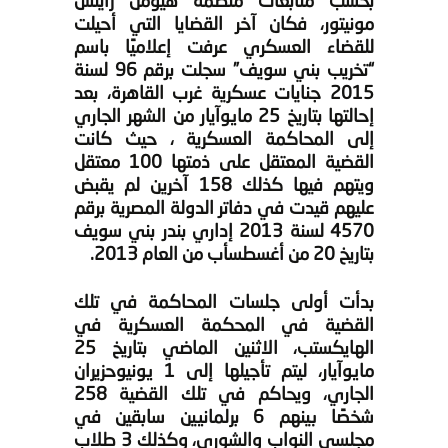
بحسب متابعات منظمة هيومن رايتس
مونيتور، فكان آخر القضايا التي أحيلت
للقضاء العسكري عرفت إعلاميًا باسم
“تخريب بني سويف” سجلت برقم 96 لسنة
2015 جنايات عسكرية غرب القاهرة، بعد
إحالتها بتاريخ 25 مايوآيار من الشهر الجاري
إلى المحاكمة العسكرية ، حيث كانت
القضية المعتقل على ذمتها 100 معتقل
ويتهم فيها كذلك 158 آخرين لم يقبض
عليهم قيدت في دفاتر الدولة المصرية برقم
4570 لسنة 2013 إداري بندر بني سويف
بتاريخ 20 من أغسطسأب من العام 2013.
بدأت أولى جلسات المحاكمة في تلك
القضية في المحكمة العسكرية في
الهايكستب، الاثنين الماضي بتاريخ 25
مايوآيار، ليتم تأجيلها إلى 1 يونيوحزيران
الجاري، ويحاكم في تلك القضية 258
شخصًا بينهم 6 برلمانيين سابقين في
مجلسي النواب والشوري، وكذلك 3 طلاب