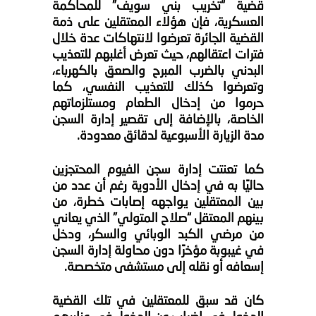
قضية “تخريب بني سويف” للمحاكمة
العسكرية، فإن هؤلاء المعتقلين على ذمة
القضية الجائرة تعرضوا لانتهاكات عدة خلال
فترات اعتقالهم، حيث تعرض أغلبهم للتعذيب
البدني بالضرب المبرح والصعق بالكهرباء،
وتعرضوا كذلك للتعذيب النفسي، كما
حرموا من إدخال الطعام ومستلزماتهم
الخاصة، بالإضافة إلى تقصير إدارة السجن
مدة الزيارة الأسبوعية لدقائق معدودة.
كما تعنتت إدارة سجن الفيوم المحتجزين
حاليًا به في إدخال الأدوية رغم أن عدد من
بين المعتقلين يواجهه إصابات خطرة، من
بينهم المعتقل “صلاح المتولي” الذي يعاني
من مرضي الكبد الوبائي والسكر، ودخل
في غيبوبة مؤخرًا دون محاولة إدارة السجن
إسعافه أو نقله إلى مستشفى متخصصة.
كان قد سبق للمعتقلين في تلك القضية