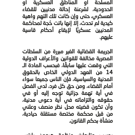
المسلحة أو المناطق العسكرية أو
الحدودية، لشرعنة إحالة مدنيين للقضاء
العسكري، حتى وإن كانت تلك التهم واهية
كيدية لم تحدث، إلا إنها باتت حُجة لمحاكمة
المدنيين عسكريًا لإيقاع أحكام قاسية
عليهم.
الجريمة القضائية الغير مبررة من السلطات
المصرية مخالفة للقوانين والأعراف الدولية
التي وقعت عليها سابقًا، فبحسب المادة الـ
14 من العهد الدولي الخاص بالحقوق
المدنية والسياسية، فإن الناس جميعا سواء
أمام القضاء، ومن حق كل فرد، لدى الفصل
في أية تهمة جزائية توجه إليه أو في
حقوقه والتزاماته في أية دعوى مدنية،
وأن تكون قضيته محل نظر منصف وعلني
من قبل محكمة مختصة مستقلة حيادية،
منشأة بحكم القانون.