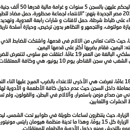
يونيو الماضي على ذمة القضية رقم 342 لسنة 2014 مصر الجديدة بتهم: “الانتماء لجماعة محظورة، حمل مضاد ل
 على ظباط شرطة، حمل لافتات و شارات رابعة العدوية، وتهديد 
ة مولتوف، والتجمهر و التظاهر بدون ترخيص، وحيازة أسلحة نارية”
عها، حيث كانت تعانى من الالام فى قدمها، واشتكت للضابط الذي 
ه: اليمين، فقام بضربها أكثر على قدمها اليمين.
أسماء السيد صلاح محمود، الطالبة في المعهد الاسلكي، البالغة من العمر 19 عامًا، اعتقلت مع سلوى
والتعذيب على يد السجانات والجنائيات وقوات فض الشغب في سجن القناطر، يوم 10 يوني
صفاء حسن طه هيبه، طالبة بالمرحلة الثانوية، تبلغ 18 عامًا، تعرضت هي الأخرى للاعتداء بالضرب المبرح عليها ا
لمعاملة داخل السجن حيث عدم دخول كافة الأطعمة و الأدوية لها،
ي من صداع مزمن باستمرار، وآلالام في البطن، والقولون، ولم ت
الحشرات والثعابين.
الزيارة، حيث ينتظرون لساعات طويلة في طوابير تحت الشمس، ليدخل
المعتقلة لمدة لا تتجاوز الـ 5 دقائق، فضلًا عن كون الزيارة كل 15 يومًا، وهذا ما تدينة منظمة هيومان رايت
هوه بالتحرش ومنع دخول الأدوية والطعام للمعتقلات.