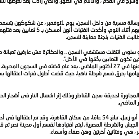
 وشرخ في القدم ، وآلالام في الظهر، والذي زادت بعد تعرضها لل
وأعربت الفتيات المعتقلات في سجن القناطر، في رسالة مسربة من داخل السجن، يوم 1نوفمبر ، ع
الثعابين التي تملأ أسقف العنابر، والتي تتساقط عليهم أثناء النوم، وأكدت الفتيات أنهن أمسكن بـ 5 ثعابين بعد 
لبت الفتيات بلجنة معاينة للسجن.
و سلوى اتنقلت مستشفي السجن .. والدكاترة مش عارفين تعبانة من 
تكون التعابين بخّتلها في الأكل”.
وهو ما أكدته المعتقلة نجاح عبدربه، عقب الإفراج عنها في 27 أكتوبر الماضي، بعد عام قضته في السجون المصر
لى خلفية اتهامها بحرق قسم شرطة ناهيا، حيث قضت أطول فترات اعتقالها ب
 المجاورة لحديقة سجن القناطر وذلك إثر اشتعال النار في أشجار الح
ر الماضي.
قبل قوات الجيش والشرطة المصرية، ليتم اقتيادها لقسم أول مدينة نصر ثم 
 ، هي وفتاتين آخرتين وهن صفاء وأسماء.