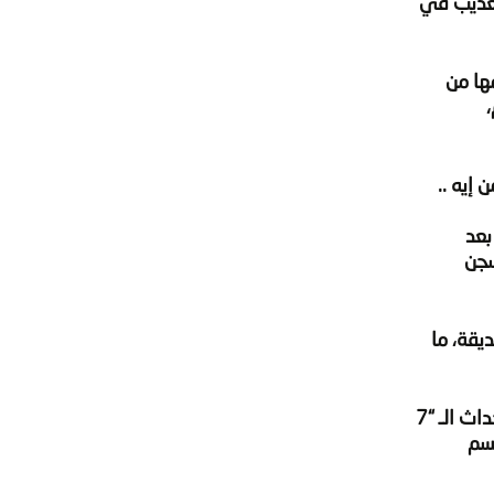
تعذيب في
ن شكوكهن بتسممها من
قتلهم،
إيه ..
ية، بعد
سجن
ديقة، ما
يذكر أن سلوى تعمل مهندسة زراعية في مستعمرة أبو زعبل، تبلغ 54 عامًا، من سكان القاهرة، وقد تم اعتقالها في أحداث الـ “7
قسم