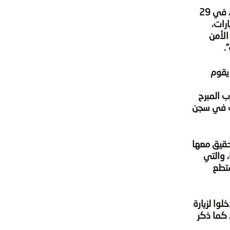
تم التجديد لهن 15 يوم باستمرار ثم 45 يوم لمرتين، ليحكم عليهن بالسجن 5 سنوات و غرامة مالية قدرها 50 ألف جنية، في 29
لطيارات،
الأمن
.
يقوم
، لتتعرض للضرب المبرح
و، هي وكافة المعتقلات في سجن
ثناء التحقيق معها
 والتي
ستطع
وا لزيارة
س مونيتور، كما ذكر