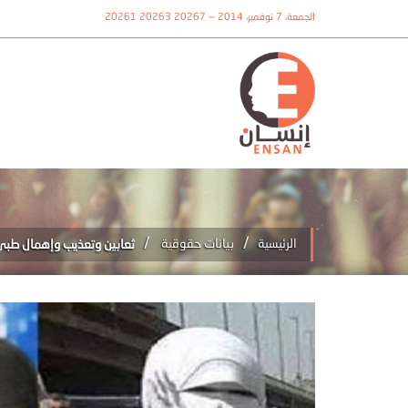
الجمعة، 7 نوفمبر، 2014 — 20267 20263 20261
/
/
الرئيسية
بيانات حقوقية
ثعابين وتعذيب وإهمال طبي