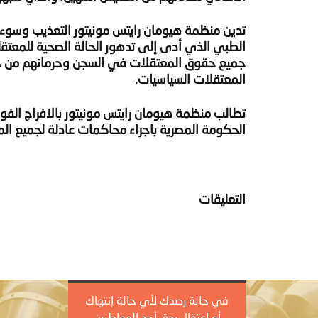
تدين منظمة هيومان رايتس مونيتور التعذيب وسوء 
الطبي الذي أدى إلى تدهور الحالة الصحية للمعتقل
جميع حقوق المعتقلات في السجن وحرمانهم من ح
المعتقلات السياسيات.
تطالب منظمة هيومان رايتس مونيتور بالافراج الف
الحكومة المصرية باجراء محاكمات عادلة لجميع المعت
التعليقات
في حالة رصدك لأي حالة إنتهاك