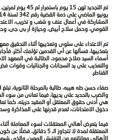
المشاركة في أعمال عنف و شغب و تخريب، الاعتداء
القومي، وحمل سلاح أبيض، وحيازة أر بى جى، وحياز
تم الاعتداء على سلوى وتعذيبها أثناء التحقيق م
بتعذيبها، فسألها عن أى القدمين تؤلمك أكثر، فأجابت
القناطر.
والضرب بالحديد على يديها، فيما تعانى من سوء ا
هي أدنى حقوق المعتقل أو المقيد حريته، كما تعان
دخول الامتحانات، لعدم قدرتها على المذاكرة وسط 
فيما يتعرض أهالي المعتقلات لسوء المعاملة أثناء 
الأهالي معاناتهم من التفتيش المهين، والذي شبه