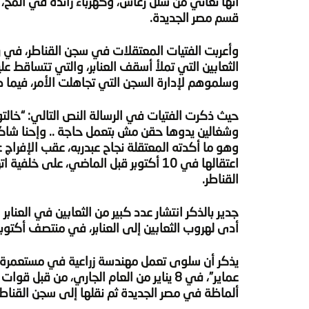
أنها تعاني من شلل رعاش، وكهرباء زائدة في المخ،
قسم مصر الجديدة.
وسلموهم لإدارة السجن التي تجاهلت الأمر، فيما طا
حيث ذكرت الفتيات في الرسالة النص التالي: “خالت
وشغالين يدوها حقن مش بتعمل حاجة .. وإحنا شاكين 
اعتقالها في 10 أكتوبر قبل الماضي، ع
القناطر.
جدير بالذكر انتشار عدد كبير من الثعابين في العنابر
أدى لهروب الثعابين إلى العنابر، في منتصف أكتوب
عماير”، في 8 يناير من العام الجاري، من 
ألماظة في مصر الجديدة ثم نقلها إلى سجن القناطر