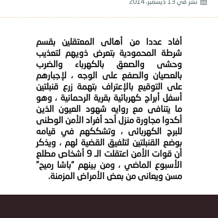
نشر في
13 ديسمبر، 2014
أفاد عددا من أهالى المعتقلين بقسم
شرطة المحمودية بتعرض ذويهم لتعذيب
وحشى والصعق بالكهرباء والضرب
بالعصيان والصفع على الوجه ، لإجبارهم
على التوقيع بالإعتراف بتهمة زرع قنبلتين
أسفل أبراج كهربائية بقرية الرحمانية ، وهو
ما يتنافى مع روايه شهود العيون الذين
أكدوا مجاورة منزل أحد أفراد الأمن الوطنى
للبرج الكهربائى ، وتشككهم في قيامه
بوضع القنبلتين لتلفيق القضية لهم ، ويذكر
أن قوات الأمن اعتقلت الـ 9 أشخاص مطلع
الأسبوع الماضي ، ومن بينهم “باشا رميح”
مسن ويعانى من بعض الأمراض المزمنة.