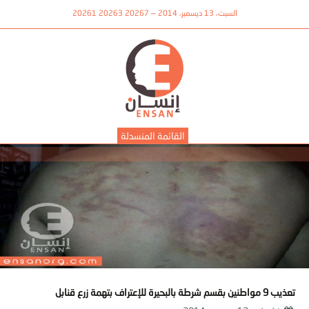
السبت، 13 ديسمبر، 2014 — 20267 20263 20261
القائمة المنسدلة
تعذيب 9 مواطنين بقسم شرطة بالبحيرة للإعتراف بتهمة زرع قنابل