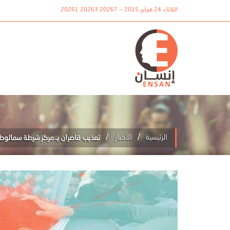
الثلاثاء، 24 فبراير، 2015 — 20267 20263 20261
/
/
الرئيسية
الأخبار
تعذيب قاصران بـ مركز شرطة سمالوط ب