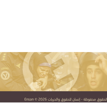
قوق محفوظة - إنسان للحقوق والحريات Ensan © 2026