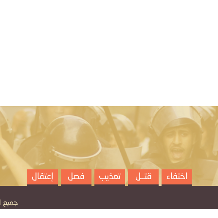
اختفاء
قتــل
تعذيب
فصل
إعتقال
جميع الح