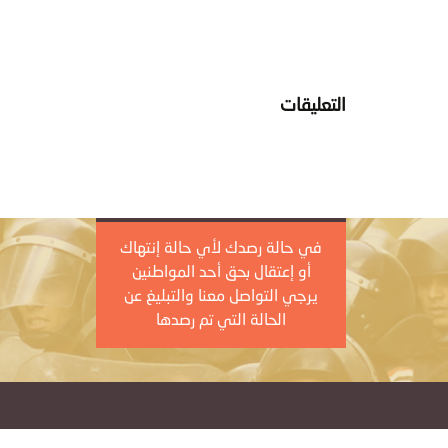
التعليقات
في حالة رصدك لأي حالة إنتهاك
أو إعتقال بحق أحد المواطنين
يرجي التواصل معنا والتبليغ عن
الحالة التي تم رصدها