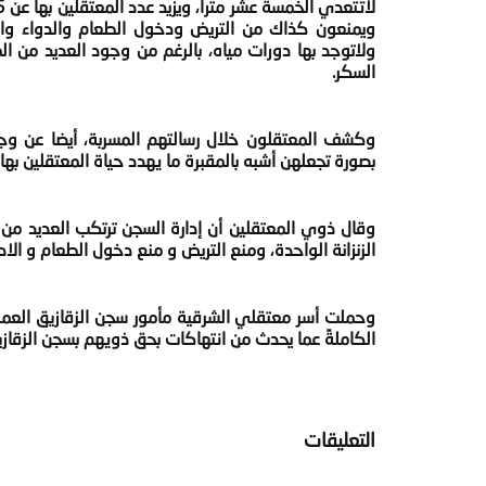
ولاتوجد بها دورات مياه، بالرغم من وجود العديد من 
السكر.
وكشف المعتقلون خلال رسالتهم المسربة، أيضا عن وجود
بصورة تجعلهن أشبه بالمقبرة ما يهدد حياة المعتقلين به
الزنزانة الواحدة، ومنع التريض و منع دخول الطعام و الادوية للمرضي، وتقليل مدة ا
وحملت أسر معتقلي الشرقية مأمور سجن الزقازيق العموم
الكاملةً عما يحدث من انتهاكات بحق ذويهم بسجن الزقاز
التعليقات