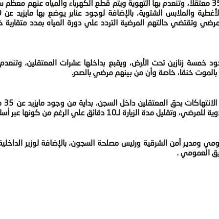
لاتتعدي الخمسة عشر مترا، ويزيد عدد المعتقلين بها عن 35 معتقلا، وتنعدم بها التهوية ويتم قطع الكهرباء والمياه عنه
المرضي وتقتضي حالتهم المرضية التردد علي دورة المياه بمدد متقاربة
 خمسة زنازين تحت الأرض، ويقبع بداخلها عشرات المعتقلين، وتنعدم ب
ا بالموت خنقا، خاصة وأن من بينهم مرضي بالصدر.
وقال ذوي المع
لزيارة لـ10 دقائق علي الرغم من كونها عبر أسلاك.
ي ومدير أمن الشرقية ورئيس مصلحة السجون، بالإضافة لوزير الداخلية،
يق العمومي .