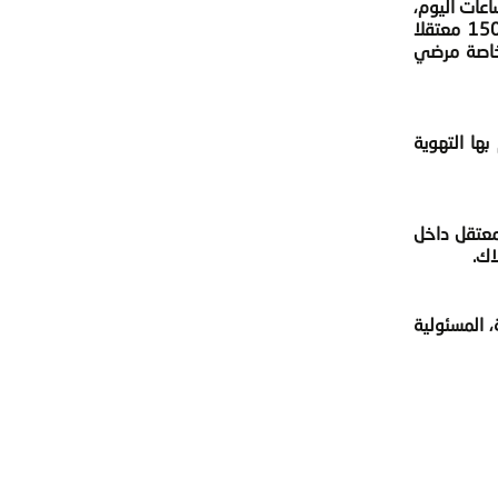
م معظم ساعات اليوم،
ويمنعون كذاك من التريض ودخول الطعام والدواء والأغطية والملابس الشتوية، بالإضافة لوجود عنابر يوضع بها مايزيد عن 150 معتقلا
 خاصة مرضي
ها التهوية
تقلين أن إدارة السجن ترتكب العديد من الانتهاكات بحق المعتقلين داخل السجن، بداية من وجود مايزيد عن 35 معتقل داخل
 المسئولية