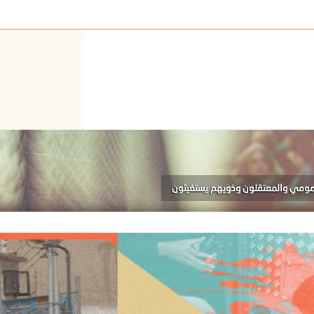
لعمومي والمعتقلون وذويهم يستغيثون