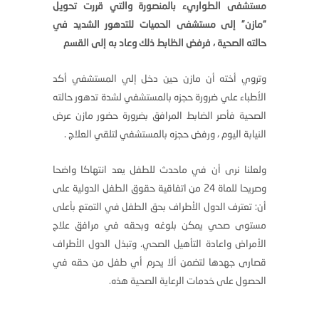
مستشفى الطواريء بالمنصورة والتي قررت تحويل
“مازن” إلى مستشفى الحميات للتدهور الشديد في
حالته الصحية ، فرفض الظابط ذلك وعاد به إلى القسم
وتروي أخته أن مازن حين دخل إلي المستشفي أكد
الأطباء علي ضرورة حجزه بالمستشفي لشدة تدهور حالته
الصحية فأصر الضابط المرافق بضرورة حضور مازن عرض
النيابة اليوم ، ورفض حجزه بالمستشفي لتلقي العلاج .
ولعلنا نرى أن في ماحدث للطفل يعد انتهاكا واضحا
وصريحا للماة 24 من اتفاقية حقوق الطفل الدولية على
أن: تعترف الدول الأطراف بحق الطفل في التمتع بأعلى
مستوى صحي يمكن بلوغه وبحقه في مرافق علاج
الأمراض واعادة التأهيل الصحي. وتبذل الدول الأطراف
قصارى جهدها لتضمن ألا يحرم أي طفل من حقه في
الحصول على خدمات الرعاية الصحية هذه.