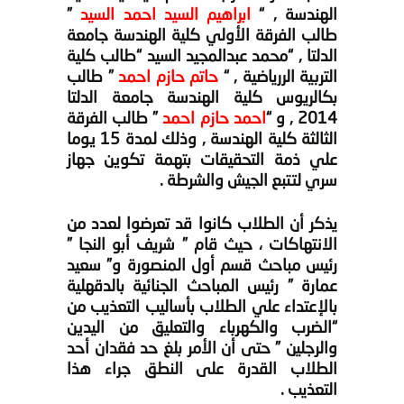
الهندسة , “
ابراهيم السيد احمد السيد
”
طالب الفرقة الأولي كلية الهندسة جامعة
الدلتا , “محمد عبدالمجيد السيد “طالب كلية
التربية الررياضية , “
حاتم حازم احمد
” طالب
بكالريوس كلية الهندسة جامعة الدلتا
2014 , و “
احمد حازم احمد
” طالب الفرقة
الثالثة كلية الهندسة , وذلك لمدة 15 يوما
علي ذمة التحقيقات بتهمة تكوين جهاز
سري لتتبع الجيش والشرطة .
يذكر أن الطلاب كانوا قد تعرضوا لعدد من
الانتهاكات ، حيث قام ” شريف أبو النجا ”
رئيس مباحث قسم أول المنصورة و” سعيد
عمارة ” رئيس المباحث الجنائية بالدقهلية
بالإعتداء علي الطلاب بأساليب التعذيب من
“الضرب والكهرباء والتعليق من اليدين
والرجلين ” حتى أن الأمر بلغ حد فقدان أحد
الطلاب القدرة على النطق جراء هذا
التعذيب .