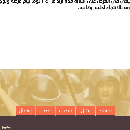
أن يتم التعرف على مكانه وتم حرمانه من حقه الطبيعي في العرض على النيابة مدة تزيد ع
بالانتماء لخلية إرهابية.
اختفاء
قتــل
تعذيب
فصل
إعتقال
جميع الح