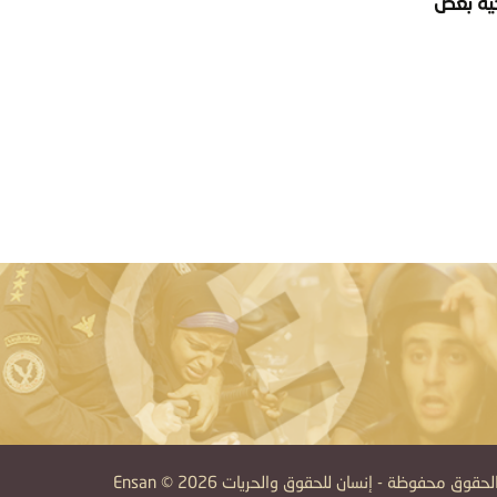
ن ٢٤ يوماً ليتم عرضه وتوجيه بعض
قوق محفوظة - إنسان للحقوق والحريات Ensan © 2026