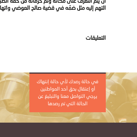
التهم إليه مثل ضمّه في قضية صالح العوضي واتهامه 
التعليقات
في حالة رصدك لأي حالة إنتهاك
أو إعتقال بحق أحد المواطنين
يرجي التواصل معنا والتبليغ عن
الحالة التي تم رصدها