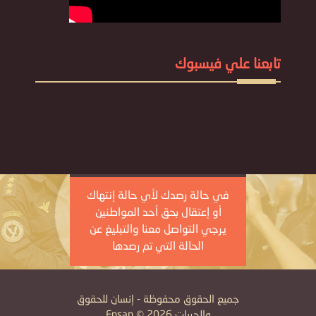
تابعنا علي فيسبوك
في حالة رصدك لأي حالة إنتهاك
أو إعتقال بحق أحد المواطنين
يرجي التواصل معنا والتبليغ عن
الحالة التي تم رصدها
جميع الحقوق محفوظة - إنسان للحقوق
والحريات Ensan © 2026