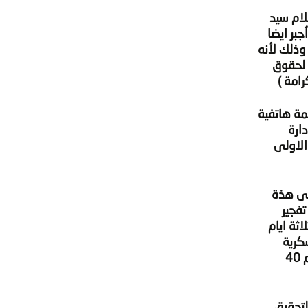
ارع من مدينة 6 اكتوبر هو و اسلام سيد
جبر ايضا
وذلك لأنه
 لحقوق
امة )
مة هاتفية
ارة
الاولى
على هذة
تفجير
 كان بعد اعتقالة بثلاثة ايام
كرية
,وذالك فى 5 قضايا منها القضية رقم 390 امن دولة عليا المتهم رقم 36 والقضية رقم 430 امن دولة عليا المتهم رقم 40
لتحقيق