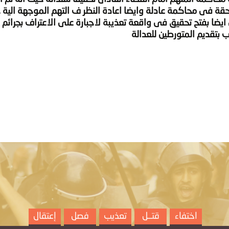
حقة فى محاكمة عادلة وايضا اعادة النظر ف التهم الموجهة الية 
ايضا بفتح تحقيق فى واقعة تعذيبة لاجبارة على الاعتراف بجرائم ل
بتقديم المتورطين للعدالة
اختفاء
قتــل
تعذيب
فصل
إعتقال