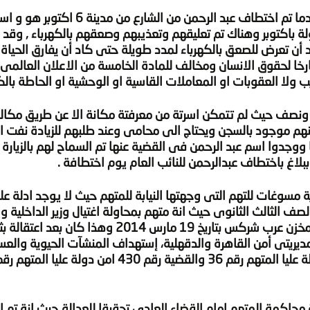
وترجع احداث القضية الى يوم 16 مارس 2014 عندما تم اختطاف عبد الرحمن من الش
ة باكتوبر وهناك تم تعليقهم وتعذيبهم وصعقهم بالكهرباء , وقد اُ
 أن تعرض للصعق بالكهرباء لمدد طويلة حتى كاد أن يفارق الحياة 
ارخا لحقوق الانسان ومخالف للمادة الخامسة من الاعلان العالمى
 ولا العقوبات او المعاملات القاسية او الوحشية او الحاطة بالكر
 ونصف حيث لم تتمكن اسرتة من معرفتة مكانة الا عن طريق مكال
نهم موجود بالسجن ويحتاج الى محامى وعند طلبهم للزيادة نفت اد
ووجدوا اسم عبد الرحمن فى القضية عنها تم السماح لهم بالزيارة 
ة مسوغات للتهم التى وجهتها النيابة للمتهم حيث لا يوجد ادلة 
 الثالث الثانوى حيث انة متهم بمحاولة اغتيال وزير الداخلية و 
كمين مسطرد وكمين الأميرية وقتل جنود , وتفجير مخزن عرب شركس بتاريخ 19 مارس 2014 وهذا
 مديريتى أمن القاهرة والدقهلية، إستهداف المنشآت الحيوية والعس
حاكمة المتهم امام القضاء العادى تحقيقا للعدالة حيث انة تم ا