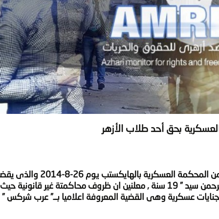
لعسكرية بحق أحد طلاب الأزهر
الحكم الصادر من المحكمة العسكرية بالهايكس
بالاعدام على الطالب بالصف الثالث الثانوى ” عبدالرحمن سيد ” 19 سنة , معلنين ان ظروف محاكمتة غير ق
اعلاميا بــ” عرب شركس ” ,