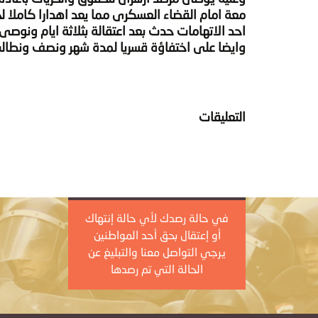
معة امام القضاء العسكرى مما يعد اهدارا كاملا ل
احد الاتهامات حدث بعد اعتقالة بثلاثة ايام ونوصى 
وايضا على اختفاؤة قسريا لمدة شهر ونصف ونطالب 
التعليقات
في حالة رصدك لأي حالة إنتهاك
أو إعتقال بحق أحد المواطنين
يرجي التواصل معنا والتبليغ عن
الحالة التي تم رصدها