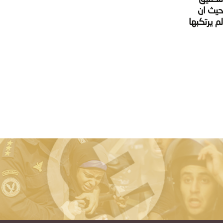
حيث ان
م يرتكبها