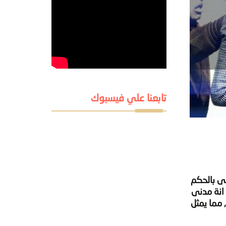
تابعنا علي فيسبوك
تب يوم 26-8-2014 والذى يقضى بالحكم
انونية حيث انة مدنى
 مما يمثل