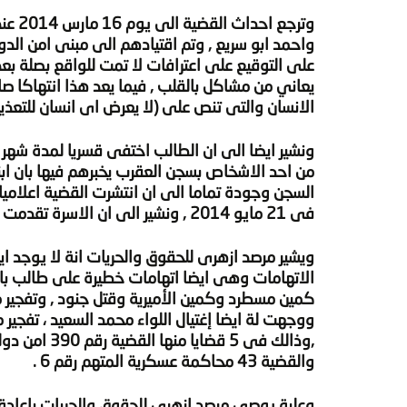
واحمد ابو سريع , وتم اقتيادهم الى مبنى امن الدول
على التوقيع على اعترافات لا تمت للواقع بصلة بعد
يعاني من مشاكل بالقلب , فيما يعد هذا انتهاكا ص
الانسان والتى تنص على (لا يعرض اى انسان للتعذيب
ونشير ايضا الى ان الطالب اختفى قسريا لمدة شهر
من احد الاشخاص بسجن العقرب يخبرهم فيها بان اب
السجن وجودة تماما الى ان انتشرت القضية اعلاميا 
فى 21 مايو 2014 , ونشير الى ان الاسرة تقدمت ببلاغ باختطاف عبدالرحمن للنائب العام يوم اختطافة .
ويشير مرصد ازهرى للحقوق والحريات انة لا يوجد اي
الاتهامات وهى ايضا اتهامات خطيرة على طالب بالصف
ووجهت لة ايضا إغتيال اللواء محمد السعيد ، تفجير
والقضية 43 محاكمة عسكرية المتهم رقم 6 .
وعلية يوصى مرصد ازهرى للحقوق والحريات باعادة م