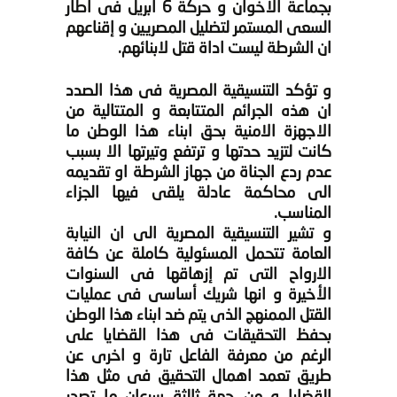
بجماعة الاخوان و حركة 6 ابريل فى اطار
السعى المستمر لتضليل المصريين و إقناعهم
ان الشرطة ليست اداة قتل لابنائهم.
و تؤكد التنسيقية المصرية فى هذا الصدد
ان هذه الجرائم المتتابعة و المتتالية من
الاجهزة الامنية بحق ابناء هذا الوطن ما
كانت لتزيد حدتها و ترتفع وتيرتها الا بسبب
عدم ردع الجناة من جهاز الشرطة او تقديمه
الى محاكمة عادلة يلقى فيها الجزاء
المناسب.
و تشير التنسيقية المصرية الى ان النيابة
العامة تتحمل المسئولية كاملة عن كافة
الارواح التى تم إزهاقها فى السنوات
الأخيرة و انها شريك أساسى فى عمليات
القتل الممنهج الذى يتم ضد ابناء هذا الوطن
بحفظ التحقيقات فى هذا القضايا على
الرغم من معرفة الفاعل تارة و اخرى عن
طريق تعمد اهمال التحقيق فى مثل هذا