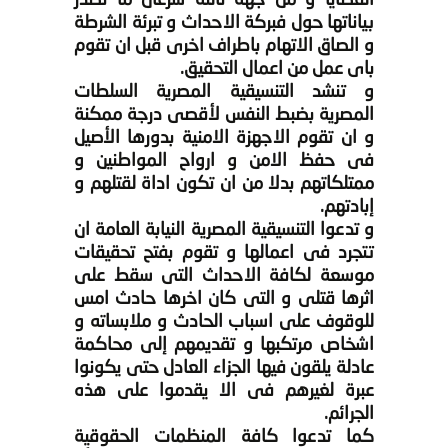
القضايا و من جهة ثالثة سرعان ما تصدر
بياناتها حول فبركة الاحداث و تبرئة الشرطة
و الصاق الاتهام باطراف اخرى قبل ان تقوم
باى عمل من اعمال التحقيق.
و تنشد التنسيقية المصرية السلطات
المصرية بضبط النفس لأقصى درجة ممكنة
و ان تقوم الاجهزة الامنية بدورها الأصيل
فى حفظ الامن و ارواح المواطنين و
ممتلكاتهم بدلا من ان تكون اداة لقتلهم و
إبادتهم.
و تدعوا التنسيقية المصرية النيابة العامة ان
تتجرد فى اعمالها و تقوم بفتح تحقيقات
موسعة لكافة الاحداث التى سقط على
اثرها قتلى و التى كان اخرها حادث امس
للوقوف على اسباب الحادث و ملابساته و
اشخاص مرتكبها و تقديمهم إلى محاكمة
عادلة يلقون فيها الجزاء العادل حتى يكونوا
عبرة لغيرهم فى الا يقدموا على هذه
الجرائم.
كما تدعوا كافة المنظمات الحقوقية