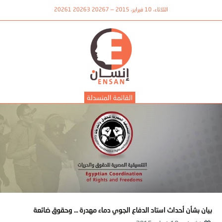
الثلاثاء، 10 فبراير، 2015 — 20267 20263 20261
القائمة المنسدلة
بيان بشأن أحداث استاد الدفاع الجوي دماء مهدرة … وحقوق ضائعة