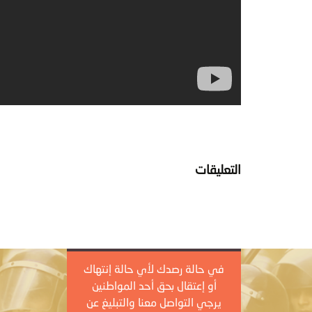
التعليقات
في حالة رصدك لأي حالة إنتهاك
أو إعتقال بحق أحد المواطنين
يرجي التواصل معنا والتبليغ عن