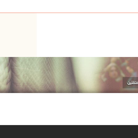
عتقلين