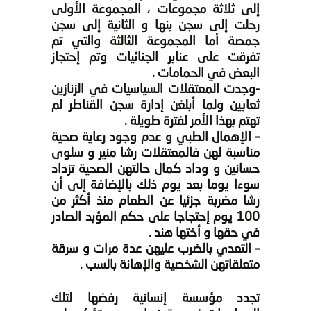
إلى ثلاثة مجموعات ، المجموعة الأولى
رحلت إلى سجن بنها و الثانية إلى سجن
جمصة أما المجموعة الثالثة والتي تم
تفرقت على عنابر الجنائيات وتم إحتجاز
البعض في الحمامات .
-وجدت المعتقلات السياسيات في الزنازين
ثعابين ولما أبلغن إدارة سجن القناطر لم
تهتم بهذا الأمر لفترة طويلة .
– الإهمال الطبي و عدم وجود رعاية صحية
مناسبة لهن فالمعتقلات رشا منير و سلوى
حسانين و وداد كمال حالتهن الصحية تزداد
سوءا يوما بعد يوم ذلك بالإضافة إلى أن
رشا مضربة جزئيا عن الطعام منذ أكثر من
100 يوم إحتجاجا على حكم المؤبد الصادر
في حقها و أختها هند .
– التعدي بالضرب عليهن عدة مرات و سرقة
متعلقاتهن الشخصية والإهانة بالسب .
تجدد مؤسسة إنسانية رفضها لتلك