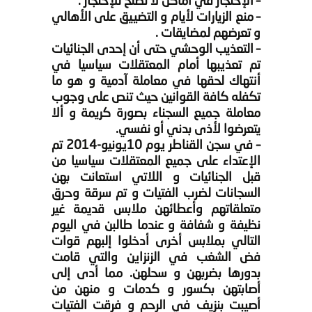
– الإحتجاز في اماكن لا تصلح للإحتجاز .
– منع الزيارات لأيام و التضييق على الأهالي
و تعرضهم لمضايقات .
– التعذيب الوحشي حتى أن إحدى الجنائيات
تم تعذيبها أمام المعتقلات سياسيا في
أنتهاك لحقها في معاملة آدمية و هو ما
تكفله كافة القوانين حيث تنص على وجوب
معاملة جميع السجناء بصورة كريمة و ألا
يتعرضوا لأذى بدني أو نفسي.
– في سجن القناطر يوم 10يونيو-2014 تم
الإعتداء على جميع المعتقلات سياسيا من
قبل الجنائيات و اللاتي استعانت بهن
السجانات لضرب الفتيات و تم سرقة وحرق
متعلقاتهم وأعطائهن ملابس قديمة غير
نظيفة و شفافة و عندما طالبن في اليوم
التالي بملابس أخرى أدخلوا إلبهم قوات
فض الشغب في الزنزاين والتي قامت
بدورها بضربهن و سحلهن. مما أدى إلى
أصابتهن بكسور و كدمات و منهن من
أصيبت بنزيف في الرحم و فرقت الفتيات