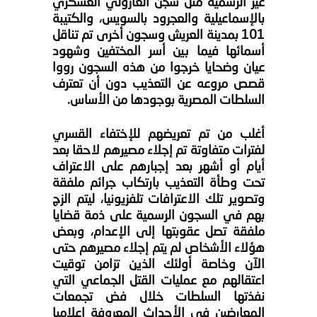
غير الرسمية مثل سجن العازولي العسكري
بالإسماعيلية والعجرود بالسويس، والكتيبة
101 بمدينة العريش وسجون أخرى تم تناقل
أسمائها فيما بين أسر المختفين وشهود
عيان وضحايا خرجوا من هذه السجون رووا
قصص مروعه عن التعذيب دون أن تعترف
السلطات المصرية بوجودها من الأساس.
أغلب من تم تعريضهم للإختفاء القسري
لفترات متفاوتة تم إجلاء مصيرهم لاحقا بعد
أيام أو أشهر بعد إجبارهم على الاعتراف
تحت وطأة التعذيب بارتكاب جرائم ملفقة
وتصوير تلك الاعترافات تلفزيونيا، ليتم الزج
بهم في السجون الرسمية على ذمة قضايا
ملفقة تصل عقوبتها إلى الإعدام، وبعض
هؤلاء الأشخاص لم يتم إجلاء مصيرهم حتى
الآن وخاصة أولئك الذين تزامن توقيت
اعتقالهم مع عمليات القتل الجماعي التي
نفذتها السلطات خلال فض تجمعات
المعارضين في الأحداث المعروفة إعلاميا