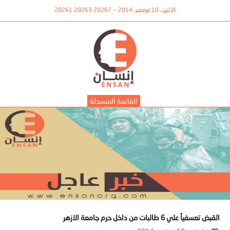
الإثنين، 10 نوفمبر، 2014 — 20267 20263 20261
القائمة المنسدلة
القبض تعسفياً علي 6 طالبات من داخل حرم جامعة الازهر