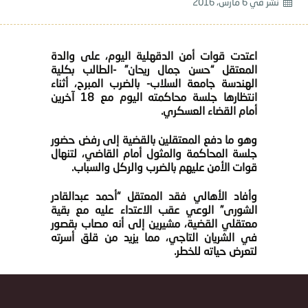
نشر في
6 مارس، 2016
اعتدت قوات أمن الدقهلية اليوم، على والدة
المعتقل “حسن جمال ريحان” -الطالب بكلية
الهندسة جامعة السلاب- بالضرب المبرح، أثناء
انتظارها جلسة محاكمته اليوم مع 18 آخرين
أمام القضاء العسكري.
وهو ما دفع المعتقلين بالقضية إلى رفض حضور
جلسة المحاكمة والمثول أمام القاضي، لتنهال
قوات الأمن عليهم بالضرب والركل والسباب.
وأفاد الأهالي فقد المعتقل “أحمد عبدالقادر
الشورى” الوعي عقب الاعتداء عليه مع بقية
معتقلي القضية، مشيرين إلى أنه مصاب بقصور
في الشريان التاجي، مما يزيد من قلق أسرته
لتعرض حياته للخطر.