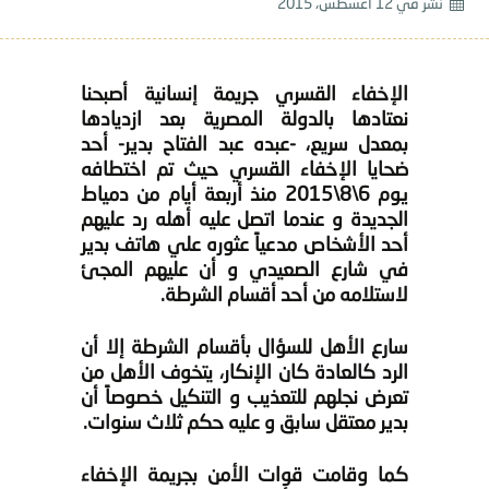
نشر في
12 أغسطس، 2015
الإخفاء القسري جريمة إنسانية أصبحنا
نعتادها بالدولة المصرية بعد ازديادها
بمعدل سريع، ‏-عبده عبد الفتاح بدير-‬ أحد
ضحايا الإخفاء القسري حيث تم اختطافه
يوم 6\8\2015 منذ أربعة أيام من ‏دمياط
الجديدة‬ و عندما اتصل عليه أهله رد عليهم
أحد الأشخاص مدعياً عثوره علي هاتف بدير
في شارع الصعيدي و أن عليهم المجئ
لاستلامه من أحد أقسام الشرطة.
سارع الأهل للسؤال بأقسام الشرطة إلا أن
الرد كالعادة كان الإنكار، يتخوف الأهل من
تعرض نجلهم للتعذيب و التنكيل خصوصاً أن
بدير معتقل سابق و عليه حكم ثلاث سنوات.
كما وقامت قوات الأمن بجريمة الإخفاء