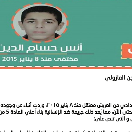
ن العازولي
-أنس حسام الدين بدوى- طالب بالصف الثانى الإعدادي من العريش معتقل منذ ٨ يناير ٢٠١٥، ور
العازولى و مع ذلك لم يعرض 
 و التي تنص علي: