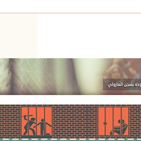
وده بسجن العازولي