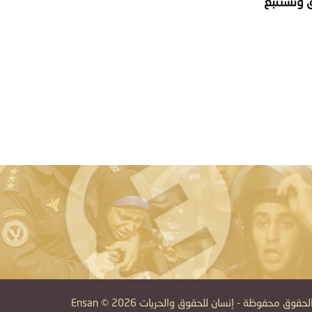
ق وتستتبع
قوق محفوظة - إنسان للحقوق والحريات Ensan © 2026