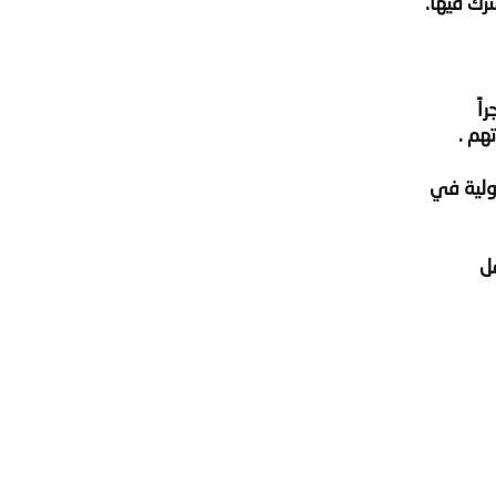
رك فيها.
بتمبر/2014م، الساعة – أي بعد تعيينه بعدة أيام – 3 فجراً
هم .
ئولية في
ل