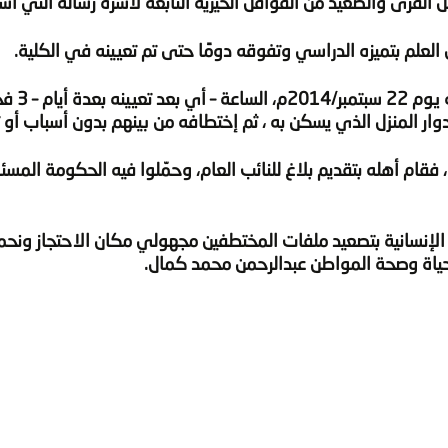
القرى والصعيد من القوافل الخيرية التابعة لأسرة رسالة التي اشت
العلم بتميزه الدراسي وتفوقه دومًا حتى تم تعيينه في الكلية.
وبعيداً عن كل هذا قامت قوة عسكرية باقتحام بيته يوم 22 س
ر المنزل الذي يسكن به ، ثم إختطافه من بينهم بدون أسباب أو ت
 ، فقام أهله بتقديم بلاغ للنائب العام، وحمّلوا فيه الحكومة المس
الإنسانية بتصعيد ملفات المختطفين مجهولي مكان الاحتجاز ونحم
حياة وصحة المواطن عبدالرحمن محمد كمال.