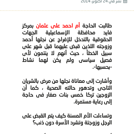
نشر في
24 أكتوبر، 2014
طالبت الحاجة
أم احمد على عثمان
بمركز
فايد محافظة الإسماعيلية الجهات
الحقوقية بالتدخل للإفراج عن نجلها أحمد
وزوجته اللذين قبض عليهما قبل شهر على
سبيل الخطأ ، حيث أنهم لا ينتمون لأى
فصيل سياسى ولم يكن لهما نشاط
-بحسبها-.
وأشارت إلى معاناة نجلها من مرض بالشريان
التاجى وتدهور حالته الصحية ، كما أن
الزوجين تركا خمس بنات صغار فى حاجة
إلى رعاية مستمرة.
وتساءلت الأم المسنة كيف يتم القبض على
الرجل وزوجتة وتشرد الأسرة دون ذنب؟