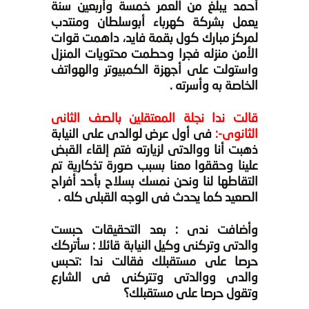
أحمد يبلغ من العمر خمسة وأربعين سنة
يعمل بشركة كهرباء أبوسلطان ومنتدب
لمركز مبارك كول بقمة فايد، داهمت قوات
الأمن منزله فجرا وحطمت محتويات المنزل
واستولت على أجهزة الكمبيوتر والهواتف
الخاصة به وأسرته .
قالت ندا نجلة المعتقلين بالصف الثانى
الثانوى-:
فى أول عرض لوالدى على النيابة
ذهبت أنا ووالدتى لزيارته فتم إلقاء القبض
علينا وحققوا معنا بسبب صورة تذكارية تم
التقاطها لنا ونحن نمسك بسلاح بأحد أفراح
الصعيد كما يحدث فى الوجه القبلى كله .
وأضافت ندى : بعد التحقيقات حبست
والدتى وتركنى وكيل النيابة قائلا : سأتركك
حرصا على مستقبلك فقالت ندا :تحبس
والدى ووالدتى وتتركنى فى الشارع
وتقول حرصا على مستقبلك؟