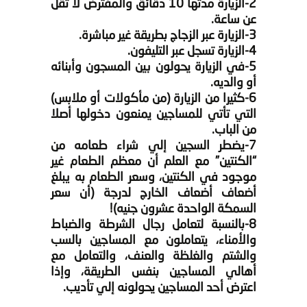
2-الزيارة مدتها 10 دقائق والمفترض لا تقل
عن ساعة.
3-الزيارة عبر الزجاج بطريقة غير مباشرة.
4-الزيارة تسجل عبر التليفون.
5-في الزيارة يحولون بين المسجون وأبنائه
أو والديه.
6-كثيرا من الزيارة (من مأكولات أو ملابس)
التي تأتي للمساجين يمنعون دخولها أصلا
من الباب.
7-يضطر السجين إلي شراء طعامه من
“الكنتين” مع العلم أن معظم الطعام غير
موجود في الكنتين، وسعر الطعام به يبلغ
أضعاف أضعاف الخارج لدرجة (أن سعر
السمكة الواحدة عشرون جنيه)!
8-بالنسبة لتعامل رجال الشرطة والضباط
والأمناء، يتعاملون مع المساجين بالسب
والشتم والغلظة والعنف، والتعامل مع
أهالي المساجين بنفس الطريقة، وإذا
اعترض أحد المساجين يحولونه إلي تأديب.