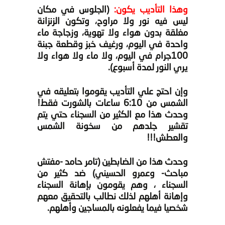
وهذا التأديب يكون:
(الجلوس في مكان
ليس فيه نور ولا مراوح، وتكون الزنزانة
مغلقة بدون هواء ولا تهوية، وزجاجة ماء
واحدة في اليوم، ورغيف خبز وقطعة جبنة
100جرام في اليوم، ولا ماء ولا هواء ولا
يري النور لمدة أسبوع).
وإن احتج علي التأديب يقوموا بتعليقه في
الشمس من 6:10 ساعات بالشورت فقط!
وحدث هذا مع الكثير من السجناء حتي يتم
تقشير جلدهم من سخونة الشمس
والعطش!!!
وحدث هذا من الضابطين (تامر حامد -مفتش
مباحث- وعمرو الحسيني) ضد كثير من
السجناء ،
وهم يقومون بإهانة السجناء
وإهانة أهلهم لذلك نطالب بالتحقيق معهم
شخصيا فيما يفعلونه بالمساجين وأهلهم.