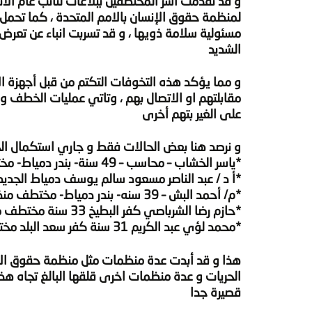
و قد تقدمت أسر المختطفين ببلاغات لنائب عام الا
لمنظمة حقوق الإنسان بالامم المتحدة ، كما تحمل 
مسئولية سلامة ذويها ، و قد تسربت انباء عن تعر
الشديد
و مما يؤكد هذه التخوفات التكتم من قبل أجهزة ا
مقابلتهم او الاتصال بهم ، وتاتي عمليات الخطف و 
على الغير بتهم أخرى
و نرصد هنا بعض الحالات فقط و جاري استكمال الحص
*ياسر الخشاب – محاسب – 49 سنة- بندر دمياط- مختطف منذ 5 أيام
*أ د / عبد الناصر مسعود سالم يوسف دمياط الجديدة – 
*م/ أحمد البش – 39 سنه- بندر دمياط- مختطف منذ 5 أيام-
*حازم رضا الشرباصي كفر البطيخ 33 سنة مختطف من 3 ايام
*محمد لؤي عبد الكريم 31 سنة كفر سعد البلد مختطف من 4 ايام
هذا و قد أبدت عدة منظمات مثل منظمة حقوق الإنس
الحريات و عدة منظمات اخرى قلقها البالغ تجاه ه
قصيرة جدا