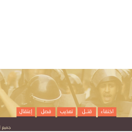
اختفاء
قتــل
تعذيب
فصل
إعتقال
جميع الح