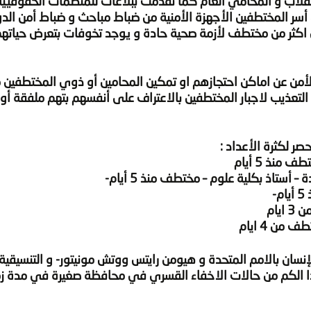
نقلاب و المحامي العام كما تقدمت ببلاغات للمنظمات الحقوقيية
أسر المختطفين الأجهزة الأمنية من ضباط مباحث و ضباط أمن الدو
ض اكثر من مختطف لأزمة صحية حادة و يوجد تخوفات بتعرض حياتهم
لأمن عن اماكن احتجازهم او تمكين المحامين أو ذوي المختطفين 
التعذيب لاجبار المختطفين بالاعتراف على أنفسهم بتهم ملفقة أو 
ر لكثرة الأعداد :
أستاذ بكلية علوم – مختطف منذ 5 أيام-
ان بالامم المتحدة و هيومن رايتس ووتش مونيتور- و التنسيقية
ذا الكم من حالات الاخفاء القسري في محافظة صغيرة في مدة زم