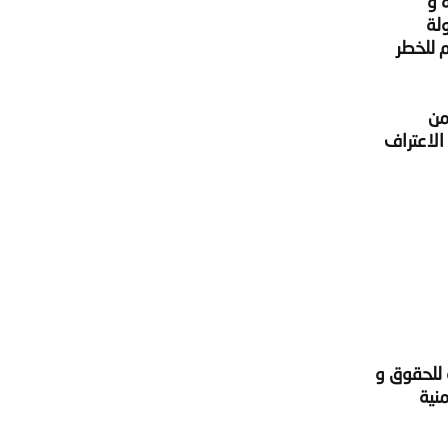
 و
لة
 للخطر
من
الاعتراف
 للحقوق و
نية