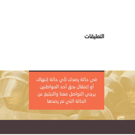
التعليقات
في حالة رصدك لأي حالة إنتهاك
أو إعتقال بحق أحد المواطنين
يرجي التواصل معنا والتبليغ عن
الحالة التي تم رصدها