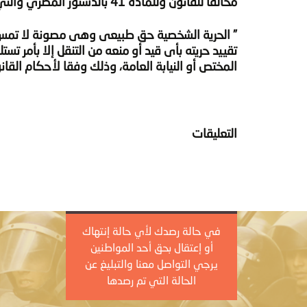
مخالفاً للقانون وللمادة 41 بالدستور المصري والتي تنص علي:
” الحرية الشخصية حق طبيعى وهى مصونة لا تمس، و
تقييد حريته بأى قيد أو منعه من التنقل إلا بأمر ت
المختص أو النيابة العامة، وذلك وفقا لأحكام القانو
التعليقات
في حالة رصدك لأي حالة إنتهاك
أو إعتقال بحق أحد المواطنين
يرجي التواصل معنا والتبليغ عن
الحالة التي تم رصدها