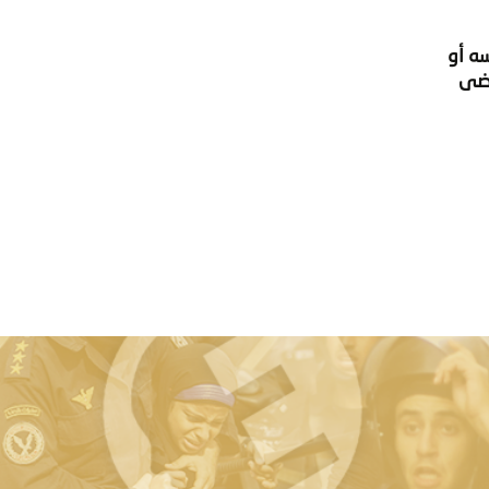
ه أو
اضى