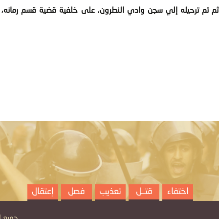
 بسجن بالعازولي منذ يوم 12 ديسمبر 2014 م، ثم تم ترحيله إلي سجن وادي النطرون، على خلفية قضية قسم 
اختفاء
قتــل
تعذيب
فصل
إعتقال
جميع الح