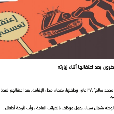
 بعد اعتقالها أثناء زيارته
أخلت إدارة سجن وادي النطرون سبيل السيدة “ميرفت محمد سالم” ٣٨ عام، وطفلها، بضمان محل الإقامة، بعد اعت
ب.
موظف بالضرائب العامة ، وأب لأربعة أطفال .