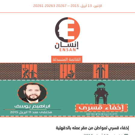
الإثنين، 13 أبريل، 2015 — 20267 20263 20261
القائمة المنسدلة
إخفاء قسري لمواطن من مقر عمله بالدقهلية