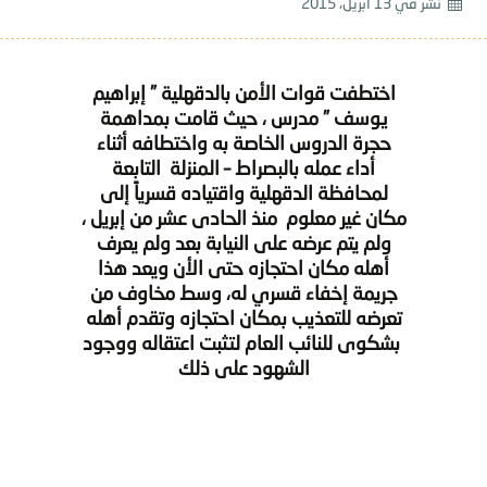
نشر في
13 أبريل، 2015
اختطفت قوات الأمن بالدقهلية ”
إبراهيم
يوسف
” مدرس ، حيث قامت بمداهمة
حجرة الدروس الخاصة به واختطافه أثناء
أداء عمله بالبصراط – المنزلة التابعة
لمحافظة الدقهلية واقتياده قسرياً إلى
مكان غير معلوم منذ الحادى عشر من إبريل ،
ولم يتم عرضه على النيابة بعد ولم يعرف
أهله مكان احتجازه حتى الأن ويعد هذا
جريمة إخفاء قسري له، وسط مخاوف من
تعرضه للتعذيب بمكان احتجازه وتقدم أهله
بشكوى للنائب العام لتثبت اعتقاله ووجود
الشهود على ذلك