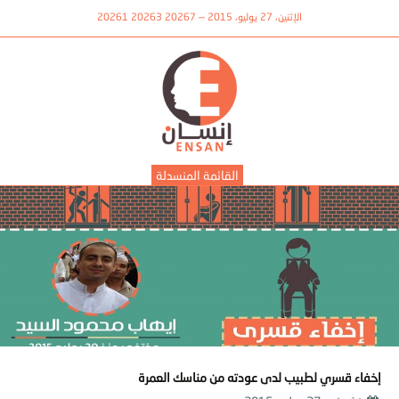
الإثنين، 27 يوليو، 2015 — 20267 20263 20261
القائمة المنسدلة
إخفاء قسري لطبيب لدى عودته من مناسك العمرة